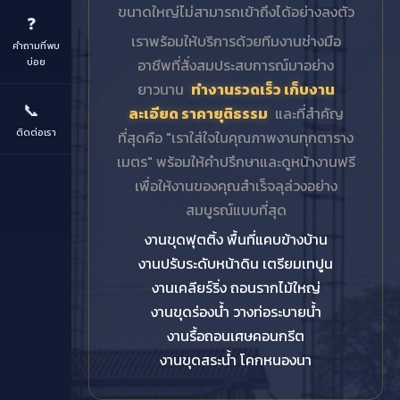
ขนาดใหญ่ไม่สามารถเข้าถึงได้อย่างลงตัว
❓
เราพร้อมให้บริการด้วยทีมงานช่างมือ
คำถามที่พบ
บ่อย
อาชีพที่สั่งสมประสบการณ์มาอย่าง
ยาวนาน
ทำงานรวดเร็ว เก็บงาน
📞
ละเอียด ราคายุติธรรม
และที่สำคัญ
ติดต่อเรา
ที่สุดคือ "เราใส่ใจในคุณภาพงานทุกตาราง
เมตร" พร้อมให้คำปรึกษาและดูหน้างานฟรี
เพื่อให้งานของคุณสำเร็จลุล่วงอย่าง
สมบูรณ์แบบที่สุด
งานขุดฟุตติ้ง พื้นที่แคบข้างบ้าน
งานปรับระดับหน้าดิน เตรียมเทปูน
งานเคลียร์ริ่ง ถอนรากไม้ใหญ่
งานขุดร่องน้ำ วางท่อระบายน้ำ
งานรื้อถอนเศษคอนกรีต
งานขุดสระน้ำ โคกหนองนา